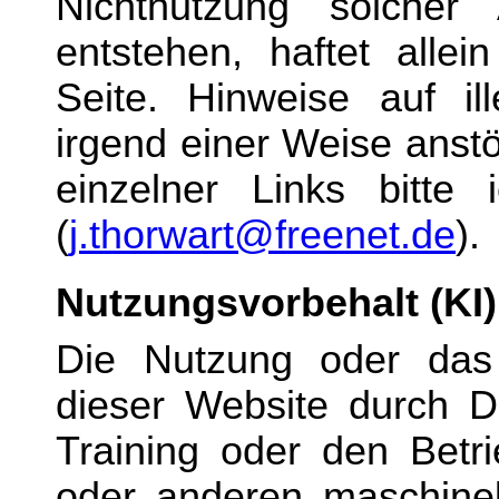
Nichtnutzung solcher A
entstehen, haftet allei
Seite. Hinweise auf ill
irgend einer Weise anst
einzelner Links bitte 
(
j.thorwart@freenet.de
).
Nutzungsvorbehalt (KI)
D
ie Nutzung oder das 
dieser Website durch Dr
Training oder den Betri
oder anderen maschinel